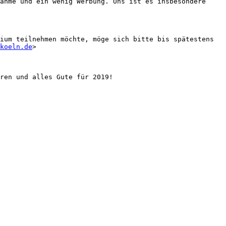
ahme und ein wenig Werbung. Uns ist es insbesondere 
ium teilnehmen möchte, möge sich bitte bis spätestens 
koeln.de
>

ren und alles Gute für 2019!
