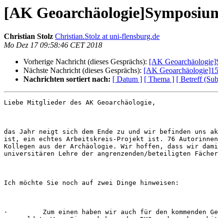
[AK Geoarchäologie]Symposiu
Christian Stolz
Christian.Stolz at uni-flensburg.de
Mo Dez 17 09:58:46 CET 2018
Vorherige Nachricht (dieses Gesprächs):
[AK Geoarchäologie]S
Nächste Nachricht (dieses Gesprächs):
[AK Geoarchäologie]15.
Nachrichten sortiert nach:
[ Datum ]
[ Thema ]
[ Betreff (Sub
Liebe Mitglieder des AK Geoarchäologie,

das Jahr neigt sich dem Ende zu und wir befinden uns ak
ist, ein echtes Arbeitskreis-Projekt ist. 76 Autorinnen
Kollegen aus der Archäologie. Wir hoffen, dass wir dami
universitären Lehre der angrenzenden/beteiligten Fächer
Ich möchte Sie noch auf zwei Dinge hinweisen:

·         Zum einen haben wir auch für den kommenden Ge