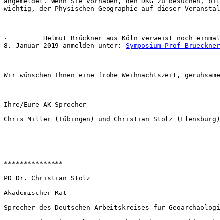
angemeldet. Wenn Sie vorhaben, den DKG zu besuchen, bit
wichtig, der Physischen Geographie auf dieser Veranstal
·         Helmut Brückner aus Köln verweist noch einmal
8. Januar 2019 anmelden unter: 
Symposium-Prof-Brueckner
Wir wünschen Ihnen eine frohe Weihnachtszeit, geruhsame
Ihre/Eure AK-Sprecher

Chris Miller (Tübingen) und Christian Stolz (Flensburg)

***************

PD Dr. Christian Stolz

Akademischer Rat

Sprecher des Deutschen Arbeitskreises für Geoarchäologi