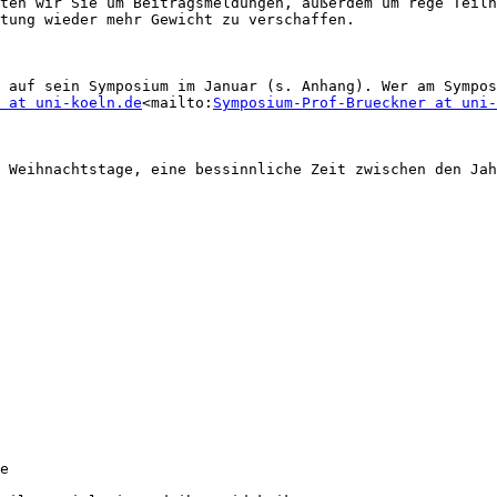
ten wir Sie um Beitragsmeldungen, außerdem um rege Teiln
tung wieder mehr Gewicht zu verschaffen.

 auf sein Symposium im Januar (s. Anhang). Wer am Sympos
 at uni-koeln.de
<mailto:
Symposium-Prof-Brueckner at uni-
 Weihnachtstage, eine bessinnliche Zeit zwischen den Jah
e
