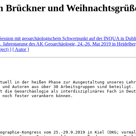
m Brückner und Weihnachtsgrüß
ession mit geoarchäologischem Schwerpunkt auf der INQUA in Dubl
 Jahrestagung des AK Geoarchäologie, 24.-26. Mai 2019 in Heidelbe
ject) ]
[ Autor ]
tuell in der heißen Phase zur Ausgestaltung unseres Lehr
 und Autoren aus über 30 Arbeitsgruppen sind beteiligt. 
t die Geoarchäologie als interdisziplinäres Fach in Deut
 noch fester verankern können.

ographie-Kongress vom 25.-29.9.2019 in Kiel (DKG; vormal