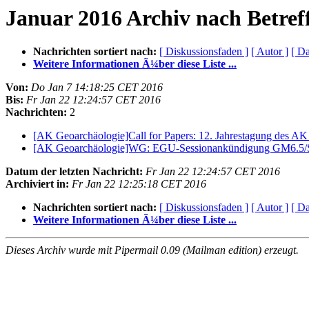
Januar 2016 Archiv nach Betref
Nachrichten sortiert nach:
[ Diskussionsfaden ]
[ Autor ]
[ D
Weitere Informationen Ã¼ber diese Liste ...
Von:
Do Jan 7 14:18:25 CET 2016
Bis:
Fr Jan 22 12:24:57 CET 2016
Nachrichten:
2
[AK Geoarchäologie]Call for Papers: 12. Jahrestagung des AK
[AK Geoarchäologie]WG: EGU-Sessionankündigung GM6.5/SSS
Datum der letzten Nachricht:
Fr Jan 22 12:24:57 CET 2016
Archiviert in:
Fr Jan 22 12:25:18 CET 2016
Nachrichten sortiert nach:
[ Diskussionsfaden ]
[ Autor ]
[ D
Weitere Informationen Ã¼ber diese Liste ...
Dieses Archiv wurde mit Pipermail 0.09 (Mailman edition) erzeugt.