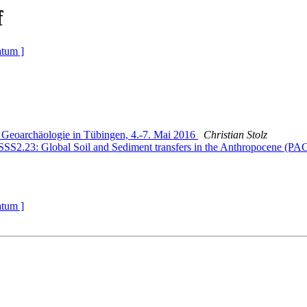
f
atum ]
 Geoarchäologie in Tübingen, 4.-7. Mai 2016
Christian Stolz
2.23: Global Soil and Sediment transfers in the Anthropocene (P
atum ]