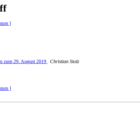
ff
atum ]
is zum 29. August 2019
Christian Stolz
atum ]