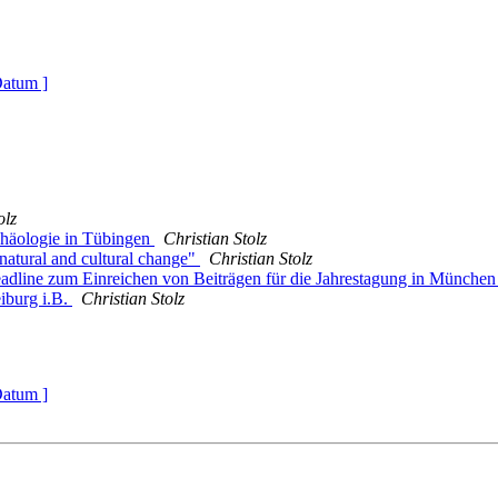
Datum ]
olz
chäologie in Tübingen
Christian Stolz
natural and cultural change"
Christian Stolz
dline zum Einreichen von Beiträgen für die Jahrestagung in Münche
iburg i.B.
Christian Stolz
Datum ]