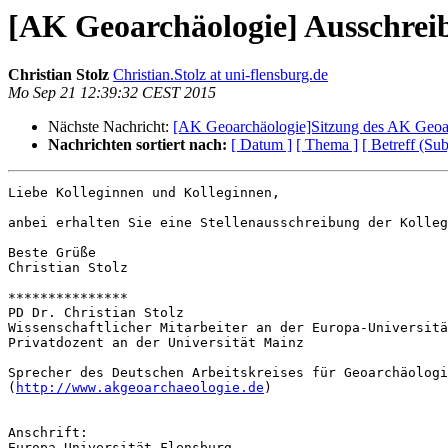
[AK Geoarchäologie] Ausschrei
Christian Stolz
Christian.Stolz at uni-flensburg.de
Mo Sep 21 12:39:32 CEST 2015
Nächste Nachricht:
[AK Geoarchäologie]Sitzung des AK Geoa
Nachrichten sortiert nach:
[ Datum ]
[ Thema ]
[ Betreff (Sub
Liebe Kolleginnen und Kolleginnen,

anbei erhalten Sie eine Stellenausschreibung der Kolleg
Beste Grüße

Christian Stolz

***************

PD Dr. Christian Stolz

Wissenschaftlicher Mitarbeiter an der Europa-Universitä
Privatdozent an der Universität Mainz

Sprecher des Deutschen Arbeitskreises für Geoarchäologi
(
http://www.akgeoarchaeologie.de
)

Anschrift:

Europa-Universität Flensburg
