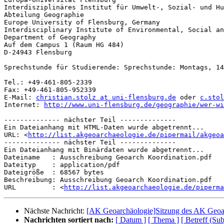
Interdisziplinäres Institut für Umwelt-, Sozial- und Hu
Abteilung Geographie

Europe University of Flensburg, Germany

Interdisciplinary Institute of Environmental, Social an
Department of Geography

Auf dem Campus 1 (Raum HG 484)

D-24943 Flensburg

Sprechstunde für Studierende: Sprechstunde: Montags, 14
Tel.: +49-461-805-2339

Fax: +49-461-805-952339

E-Mail: 
christian.stolz at uni-flensburg.de
 oder 
c.stol
Internet: 
http://www.uni-flensburg.de/geographie/wer-wi
-------------- nächster Teil --------------

Ein Dateianhang mit HTML-Daten wurde abgetrennt...

URL: <
http://list.akgeoarchaeologie.de/pipermail/akgeoa
-------------- nächster Teil --------------

Ein Dateianhang mit Binärdaten wurde abgetrennt...

Dateiname   : Ausschreibung Geoarch Koordination.pdf

Dateityp    : application/pdf

Dateigröße  : 68567 bytes

Beschreibung: Ausschreibung Geoarch Koordination.pdf

URL         : <
http://list.akgeoarchaeologie.de/piperma
Nächste Nachricht:
[AK Geoarchäologie]Sitzung des AK Geoa
Nachrichten sortiert nach:
[ Datum ]
[ Thema ]
[ Betreff (Sub