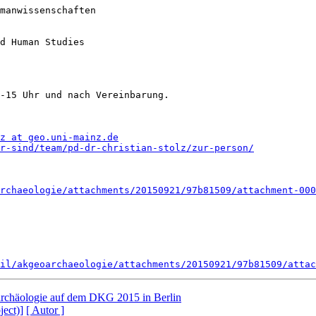
manwissenschaften

d Human Studies

-15 Uhr und nach Vereinbarung.

z at geo.uni-mainz.de
r-sind/team/pd-dr-christian-stolz/zur-person/
rchaeologie/attachments/20150921/97b81509/attachment-000
il/akgeoarchaeologie/attachments/20150921/97b81509/attac
rchäologie auf dem DKG 2015 in Berlin
ject)]
[ Autor ]