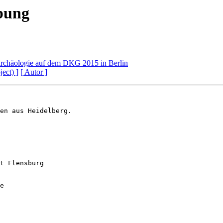
bung
rchäologie auf dem DKG 2015 in Berlin
ject) ]
[ Autor ]
en aus Heidelberg.

t Flensburg

e
