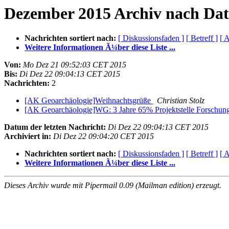
Dezember 2015 Archiv nach Da
Nachrichten sortiert nach:
[ Diskussionsfaden ]
[ Betreff ]
[ A
Weitere Informationen Ã¼ber diese Liste ...
Von:
Mo Dez 21 09:52:03 CET 2015
Bis:
Di Dez 22 09:04:13 CET 2015
Nachrichten:
2
[AK Geoarchäologie]Weihnachtsgrüße
Christian Stolz
[AK Geoarchäologie]WG: 3 Jahre 65% Projektstelle Forschung 
Datum der letzten Nachricht:
Di Dez 22 09:04:13 CET 2015
Archiviert in:
Di Dez 22 09:04:20 CET 2015
Nachrichten sortiert nach:
[ Diskussionsfaden ]
[ Betreff ]
[ A
Weitere Informationen Ã¼ber diese Liste ...
Dieses Archiv wurde mit Pipermail 0.09 (Mailman edition) erzeugt.